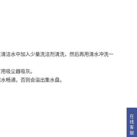
在清洁水中加入少量洗洁剂清洗，然后再用清水冲洗一
可用吸尘器吸灰。
露水畅通，否则会溢出集水盘。
在
线
客
服