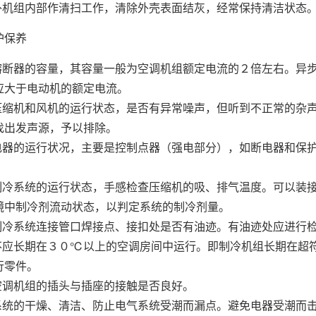
室外机组内部作清扫工作，清除外壳表面结灰，经常保持清洁状态
护保养
用熔断器的容量，其容量一般为空调机组额定电流的２倍左右。异
应大于电动机的额定电流。
查压缩机和风机的运行状态，是否有异常噪声，但听到不正常的杂
找出发声源，予以排除。
查电器的运行状况，主要是控制点器（强电部分），如断电器和保
查制冷系统的运行状态，手感检查压缩机的吸、排气温度。可以装
镜中制冷剂流动状态，以判定系统的制冷剂量。
查制冷系统连接管口焊接点、接扣处是否有油迹。有油迹处应进行
组不应长期在３０℃以上的空调房间中运行。即制冷机组长期在超
行零件。
查空调机组的插头与插座的接触是否良好。
气系统的干燥、清洁、防止电气系统受潮而漏点。避免电器受潮而