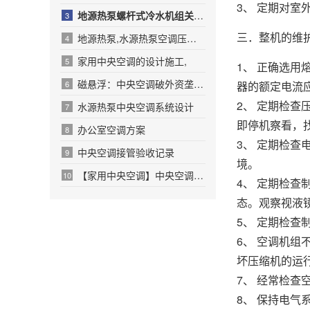
3、 定期对
地源热泵螺杆式冷水机组关键参数设置
3
三．整机的维
地源热泵,水源热泵空调压缩机能量调节原理图
4
家用中央空调的设计施工,
5
1、 正确选
磁悬浮：中央空调破外资垄断新绝招
6
器的额定电流
2、 定期检
水源热泵中央空调系统设计
7
即停机察看，
办公室空调方案
8
3、 定期检
中央空调接管验收记录
9
境。
【家用中央空调】中央空调设计三步曲
10
4、 定期检
态。观察视液
5、 定期检
6、 空调机
坏压缩机的运
7、 经常检
8、 保持电