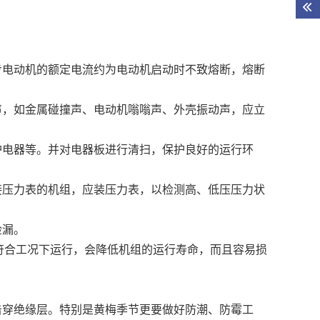
。
步电动机的额定电流约为电动机启动时不致熔断，熔断
声，如金属碰撞声、电动机嗡嗡声、外壳振动声，应立
护电器等。并对电器板进行清扫，保护良好的运行环
接压力表的机组，应装压力表，以检测高、低压压力状
检漏。
符合工况下运行，会降低机组的运行寿命，而且容易损
击穿绝缘层。特别是黄梅季节更要做好防潮、防霉工