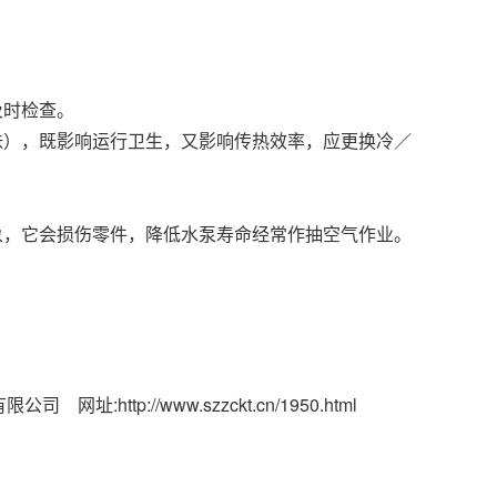
及时检查。
味），既影响运行卫生，又影响传热效率，应更换冷／
象，它会损伤零件，降低水泵寿命经常作抽空气作业。
限公司 网址:
http://www.szzckt.cn/1950.html