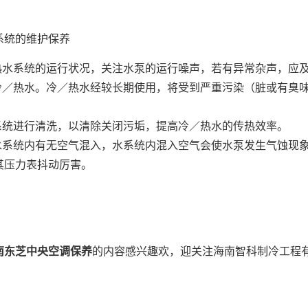
系统的维护保养
／热水系统的运行状况，关注水泵的运行噪声，若有异常杂声，应
换冷／热水。冷／热水经较长期使用，将受到严重污染（脏或有臭
水系统进行清洗，以清除关闭污垢，提高冷／热水的传热效率。
查水系统内有无空气混入，水系统内混入空气会使水泵发生气蚀现
其压力表抖动厉害。
南东芝中央空调保养
的内容感兴趣欢，迎关注海南智科制冷工程有